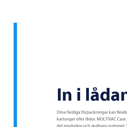
In i låda
Dina färdiga förpackningar kan flexib
kartonger eller lådor.
MULTIVAC
Case 
det modulära och skalbara systemet. Så