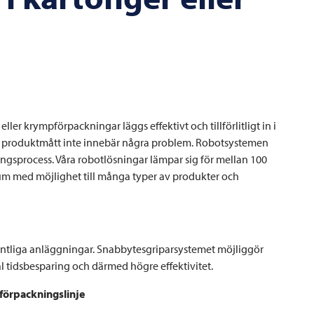
er krympförpackningar läggs effektivt och tillförlitligt in i
tora produktmått inte innebär några problem. Robotsystemen
ingsprocess. Våra robotlösningar lämpar sig för mellan 100
rum med möjlighet till många typer av produkter och
fintliga anläggningar. Snabbytesgriparsystemet möjliggör
l tidsbesparing och därmed högre effektivitet.
 förpackningslinje