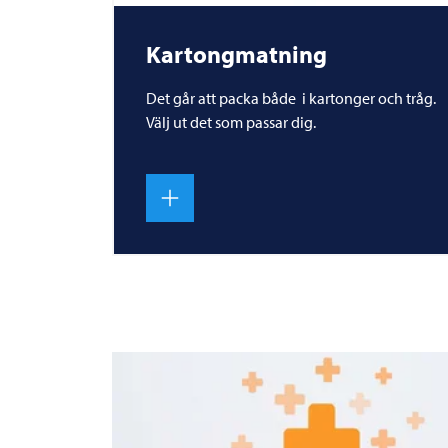
Kartongmatning
Det går att packa både i kartonger och tråg.
Välj ut det som passar dig.