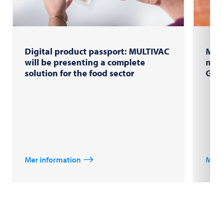
Digital product passport: MULTIVAC
More
will be presenting a complete
mee
solution for the food sector
Glo
Mer information
Mer 