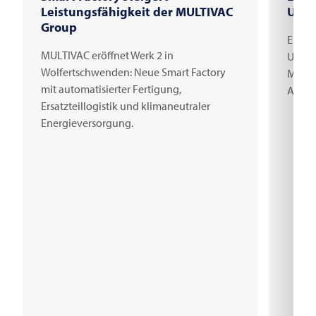
Leistungsfähigkeit der MULTIVAC
Unte
Group
Erster
MULTIVAC eröffnet Werk 2 in
Unter
Wolfertschwenden: Neue Smart Factory
Millio
mit automatisierter Fertigung,
Arbei
Ersatzteillogistik und klimaneutraler
Energieversorgung.