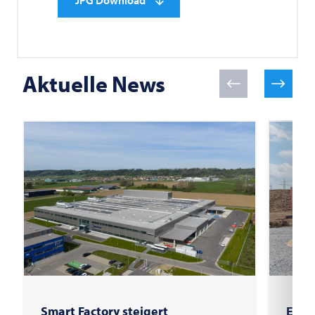
Aktuelle News
Smart Factory steigert
Erst