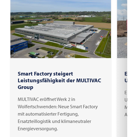
Smart Factory steigert
Erst
Leistungsfähigkeit der MULTIVAC
Unte
Group
Erster
MULTIVAC eröffnet Werk 2 in
Unter
Wolfertschwenden: Neue Smart Factory
Millio
mit automatisierter Fertigung,
Arbei
Ersatzteillogistik und klimaneutraler
Energieversorgung.