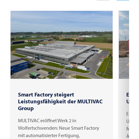
Smart Factory steigert
Erst
Leistungsfähigkeit der MULTIVAC
Unte
Group
Erster
MULTIVAC eröffnet Werk 2 in
Unter
Wolfertschwenden: Neue Smart Factory
Millio
mit automatisierter Fertigung,
Arbei