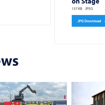
on Stage
137 KB
JPEG
JPG Download
ews