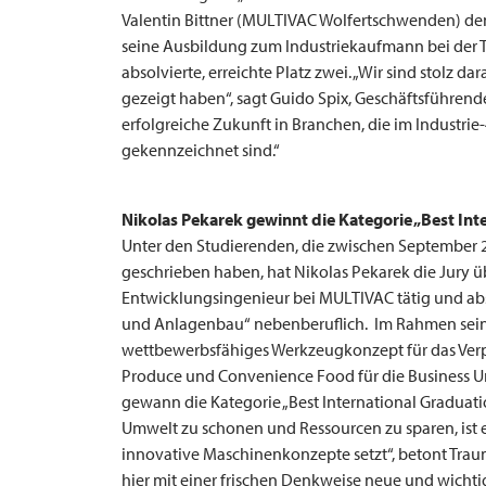
Valentin Bittner (MULTIVAC Wolfertschwenden) den 
seine Ausbildung zum Industriekaufmann bei der T
absolvierte, erreichte Platz zwei. „Wir sind stolz
gezeigt haben“, sagt Guido Spix, Geschäftsführend
erfolgreiche Zukunft in Branchen, die im Industri
gekennzeichnet sind.“
Nikolas Pekarek gewinnt die Kategorie „Best In
Unter den Studierenden, die zwischen September 2
geschrieben haben, hat Nikolas Pekarek die Jury über
Entwicklungsingenieur bei
MULTIVAC
tätig und ab
und Anlagenbau“ nebenberuflich. Im Rahmen seiner
wettbewerbsfähiges Werkzeugkonzept für das Ver
Produce und Convenience Food für die Business Un
gewann die Kategorie „Best International Graduati
Umwelt zu schonen und Ressourcen zu sparen, ist 
innovative Maschinenkonzepte setzt“, betont Trau
hier mit einer frischen Denkweise neue und wicht