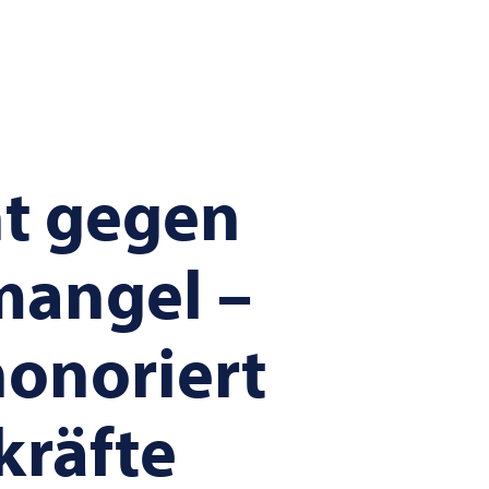
t gegen
mangel –
onoriert
räfte