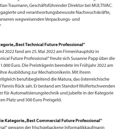
istian Traumann, Geschäftsführender Direktor bei
MULTIVAC
.
gagierte und verantwortungsbewusste Nachwuchskräfte,
mit unseren wegweisenden Verpackungs- und
“
gorie „Best Technical Future Professional“
rd 2022 fand am 25. Mai 2022 am Firmenhauptsitz in
hnical Future Professional“ freute sich Susanne Papp über die
1.000 Euro. Die Preisträgerin beendete im Frühjahr 2022 am
ihre Ausbildung zur Mechatronikerin. Mit ihrem
tgleich berufsbegleitend die Matura, das österreichische
ei Yannis Rück sah. Er bestand am Standort Wolfertschwenden
r für Automatisierungstechnik und jubelte in der Kategorie
ten Platz und 500 Euro Preisgeld.
ie Kategorie „Best Commercial Future Professional“
ional“ gewann der frischgebackene Informatikkaufmann