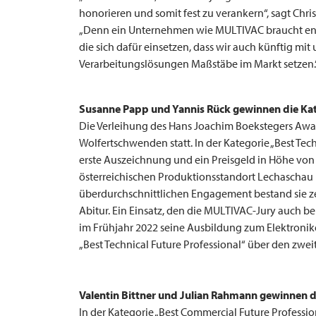
honorieren und somit fest zu verankern“, sagt Chr
„Denn ein Unternehmen wie
MULTIVAC
braucht en
die sich dafür einsetzen, dass wir auch künftig 
Verarbeitungslösungen Maßstäbe im Markt setzen.
Susanne Papp und Yannis Rück gewinnen die Kate
Die Verleihung des Hans Joachim Boekstegers Awa
Wolfertschwenden statt. In der Kategorie „Best Tec
erste Auszeichnung und ein Preisgeld in Höhe von 
österreichischen Produktionsstandort Lechaschau 
überdurchschnittlichen Engagement bestand sie zei
Abitur. Ein Einsatz, den die MULTIVAC-Jury auch b
im Frühjahr 2022 seine Ausbildung zum Elektronike
„Best Technical Future Professional“ über den zwei
Valentin Bittner und Julian Rahmann gewinnen d
In der Kategorie „Best Commercial Future Profess