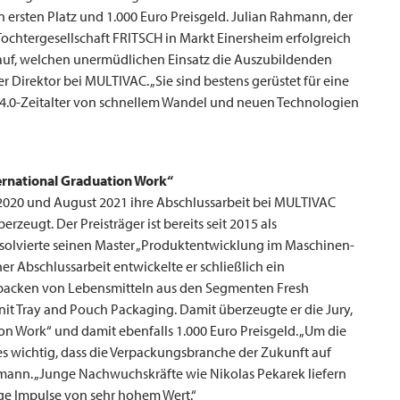
ersten Platz und 1.000 Euro Preisgeld. Julian Rahmann, der
ochtergesellschaft
FRITSCH
in Markt Einersheim erfolgreich
 darauf, welchen unermüdlichen Einsatz die Auszubildenden
er Direktor bei
MULTIVAC
. „Sie sind bestens gerüstet für eine
e-4.0-Zeitalter von schnellem Wandel und neuen Technologien
ternational Graduation Work“
020 und August 2021 ihre Abschlussarbeit bei
MULTIVAC
zeugt. Der Preisträger ist bereits seit 2015 als
solvierte seinen Master „Produktentwicklung im Maschinen-
 Abschlussarbeit entwickelte er schließlich ein
packen von Lebensmitteln aus den Segmenten Fresh
it Tray and Pouch Packaging. Damit überzeugte er die Jury,
on Work“ und damit ebenfalls 1.000 Euro Preisgeld. „Um die
es wichtig, dass die Verpackungsbranche der Zukunft auf
mann. „Junge Nachwuchskräfte wie Nikolas Pekarek liefern
ige Impulse von sehr hohem Wert.“