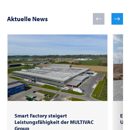
Aktuelle News
Smart Factory steigert
Erst
Leistungsfähigkeit der MULTIVAC
Unt
Group