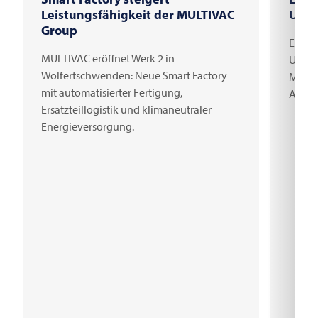
Leistungsfähigkeit der MULTIVAC
Unte
Group
Erster
MULTIVAC eröffnet Werk 2 in
Unter
Wolfertschwenden: Neue Smart Factory
Millio
mit automatisierter Fertigung,
Arbei
Ersatzteillogistik und klimaneutraler
Energieversorgung.