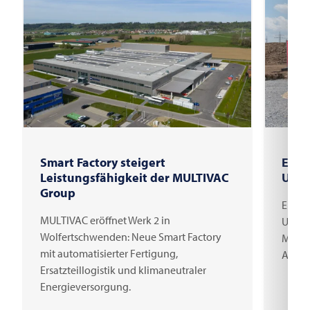
Smart Factory steigert
Erst
Leistungsfähigkeit der MULTIVAC
Unte
Group
Erster
MULTIVAC eröffnet Werk 2 in
Unter
Wolfertschwenden: Neue Smart Factory
Millio
mit automatisierter Fertigung,
Arbei
Ersatzteillogistik und klimaneutraler
Energieversorgung.