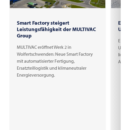
Smart Factory steigert
Erst
Leistungsfähigkeit der MULTIVAC
Unte
Group
Erster
MULTIVAC eröffnet Werk 2 in
Unter
Wolfertschwenden: Neue Smart Factory
Millio
mit automatisierter Fertigung,
Arbei
Ersatzteillogistik und klimaneutraler
Energieversorgung.